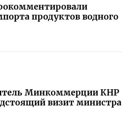
рокомментировали
порта продуктов водного
итель Минкоммерции КНР
дстоящий визит министра