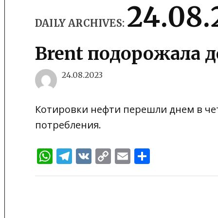
24.08.
DAILY ARCHIVES:
Brent подорожала до
24.08.2023
Котировки нефти перешли днем в чет
потребления.
WhatsApp
Telegram
VK
Copy
Email
Отправи
Link