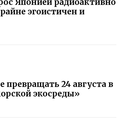
рос Японией радиоактивно
райне эгоистичен и
е превращать 24 августа в
морской экосреды»