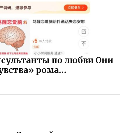
онсультанты по любви Они
чувства» рома…