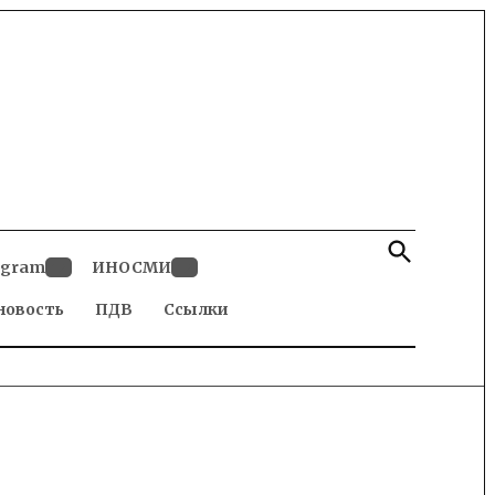
Open
Search
egram
ИНОСМИ
Open
Open
новость
dropdown
ПДВ
Ссылки
dropdown
menu
menu