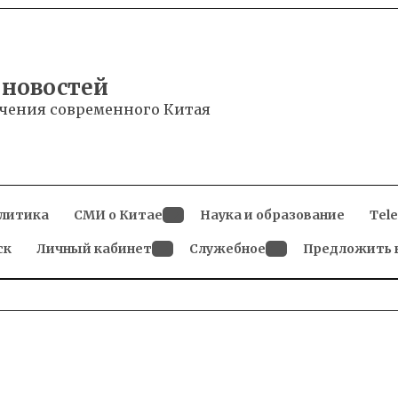
 новостей
чения современного Китая
литика
СМИ о Китае
Наука и образование
Tel
Open
ск
Личный кабинет
dropdown
Служебное
Предложить 
menu
Open
Open
dropdown
dropdown
menu
menu