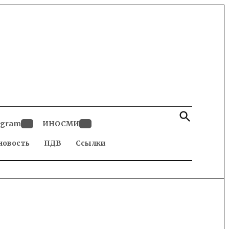
Open
Search
egram
ИНОСМИ
Open
Open
новость
dropdown
ПДВ
Ссылки
dropdown
menu
menu