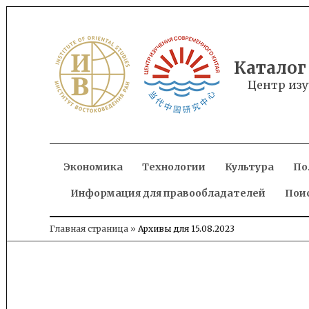
Skip
to
content
Каталог
Центр изу
Экономика
Технологии
Культура
По
Информация для правообладателей
Пои
Главная страница
»
Архивы для 15.08.2023