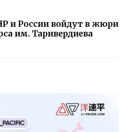
НР и России войдут в жюри
рса им. Таривердиева