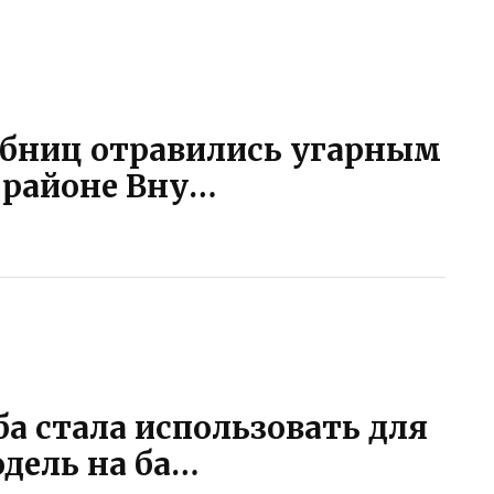
обниц отравились угарным
 районе Вну…
а стала использовать для
дель на ба…