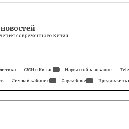
 новостей
чения современного Китая
литика
СМИ о Китае
Наука и образование
Tel
Open
ск
Личный кабинет
dropdown
Служебное
Предложить 
menu
Open
Open
dropdown
dropdown
menu
menu