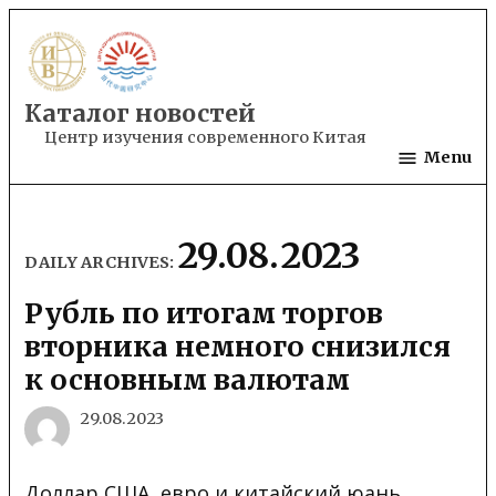
Skip
to
content
Каталог новостей
Центр изучения современного Китая
Menu
29.08.2023
DAILY ARCHIVES:
Рубль по итогам торгов
вторника немного снизился
к основным валютам
29.08.2023
Доллар США, евро и китайский юань