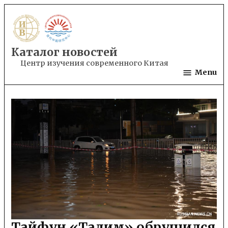
Skip
to
content
Каталог новостей
Центр изучения современного Китая
Menu
Тайфун «Талим» обрушился