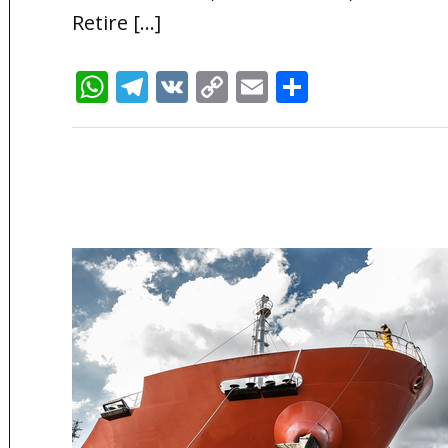
Retire […]
WhatsApp
Telegram
VK
Copy
Email
Отправи
Link