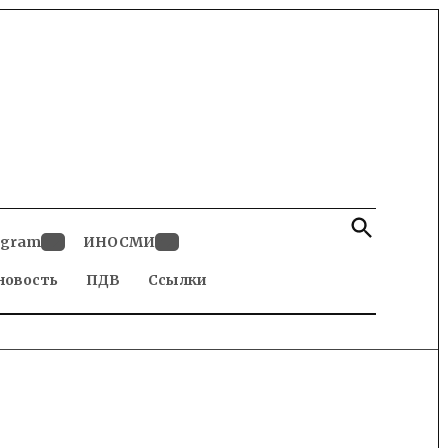
Open
Search
egram
ИНОСМИ
Open
Open
новость
dropdown
ПДВ
Ссылки
dropdown
menu
menu