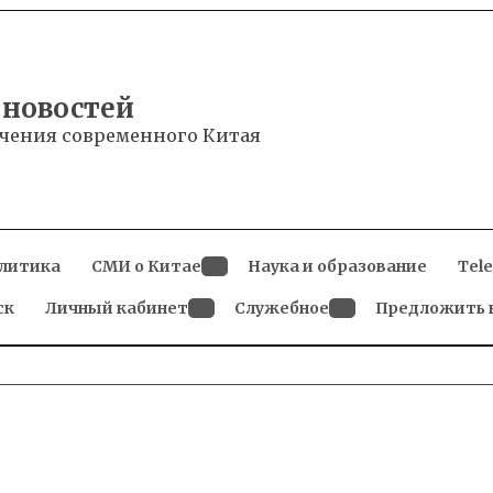
 новостей
чения современного Китая
литика
СМИ о Китае
Наука и образование
Tel
Open
ск
Личный кабинет
dropdown
Служебное
Предложить 
menu
Open
Open
dropdown
dropdown
menu
menu