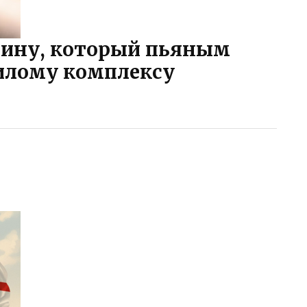
чину, который пьяным
илому комплексу