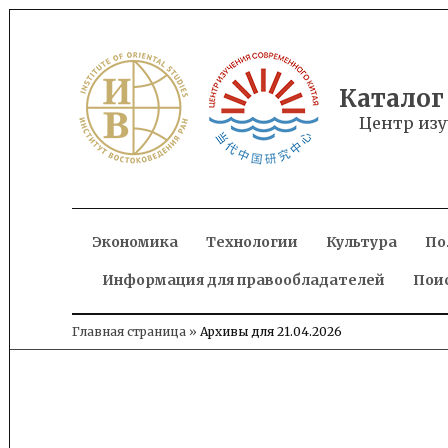
Skip
to
content
Каталог
Центр изу
Экономика
Технологии
Культура
По
Информация для правообладателей
Пои
Главная страница
»
Архивы для 21.04.2026