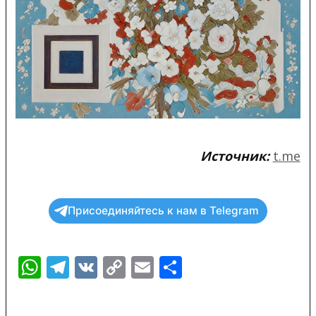
Источник:
t.me
Присоединяйтесь к нам в Telegram
WhatsApp
Telegram
VK
Copy
Email
Отправить
Link