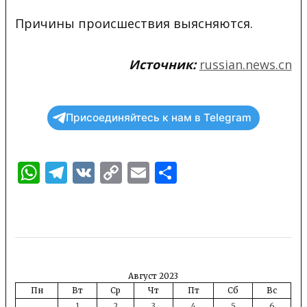
Причины происшествия выясняются.
Источник:
russian.news.cn
Присоединяйтесь к нам в Telegram
WhatsApp
Telegram
VK
Copy
Email
Отправить
Link
Август 2023
Пн
Вт
Ср
Чт
Пт
Сб
Вс
1
2
3
4
5
6