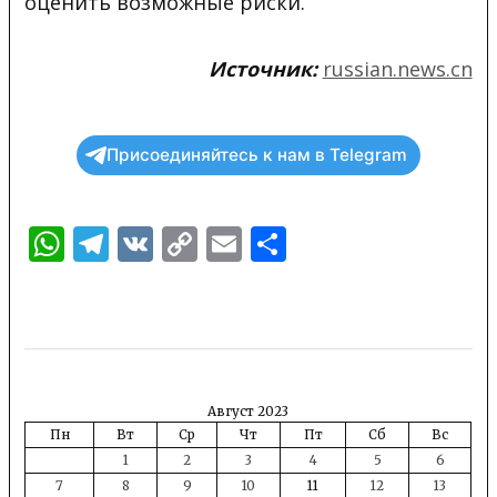
оценить возможные риски.
Источник:
russian.news.cn
Присоединяйтесь к нам в Telegram
WhatsApp
Telegram
VK
Copy
Email
Отправить
Link
Август 2023
Пн
Вт
Ср
Чт
Пт
Сб
Вс
1
2
3
4
5
6
7
8
9
10
11
12
13