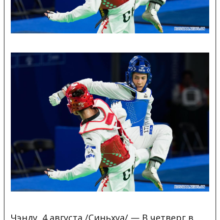
Чэнду, 4 августа /Синьхуа/ — В четверг в