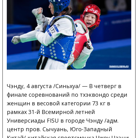
Чэнду, 4 августа /Синьхуа/ — В четверг в
финале соревнований по тхэквондо среди
женщин в весовой категории 73 кг в
рамках 31-й Всемирной летней
Универсиады FISU в городе Чэнду /адм.
центр пров. Сычуань, Юго-Западный
Китай/ китайская спортсменка Чжоу Цзэци