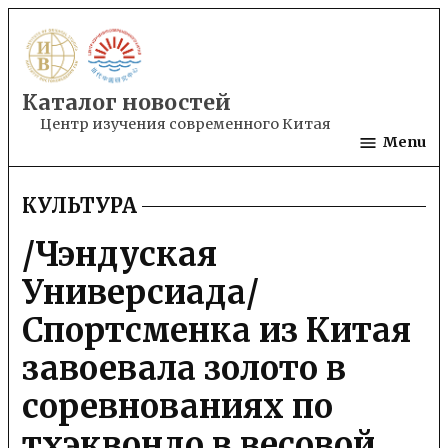
Skip
to
content
Каталог новостей
Центр изучения современного Китая
Menu
КУЛЬТУРА
POSTED
IN
/Чэндуская
Универсиада/
Спортсменка из Китая
завоевала золото в
соревнованиях по
тхэквондо в весовой