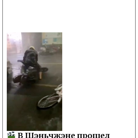
В Шэньчжэне прошел