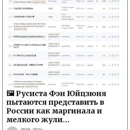
🖼 Русиста Фэн Юйцзюня
пытаются представить в
России как маргинала и
мелкого жули…
19.04.2024