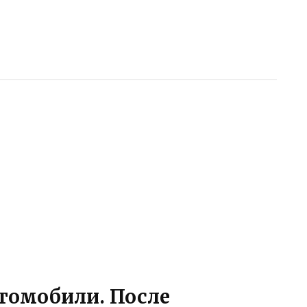
ть
втомобили. После