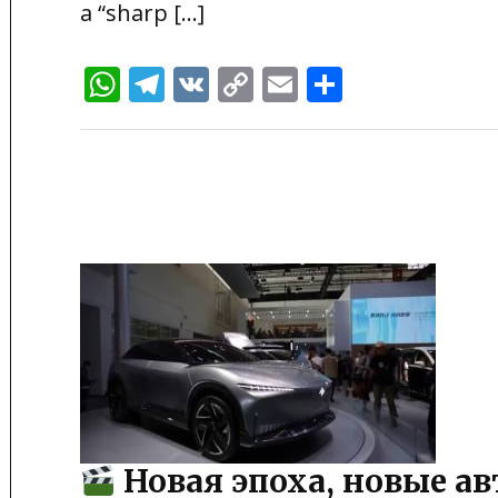
a “sharp […]
WhatsApp
Telegram
VK
Copy
Email
Отправи
Link
Новая эпоха, новые а