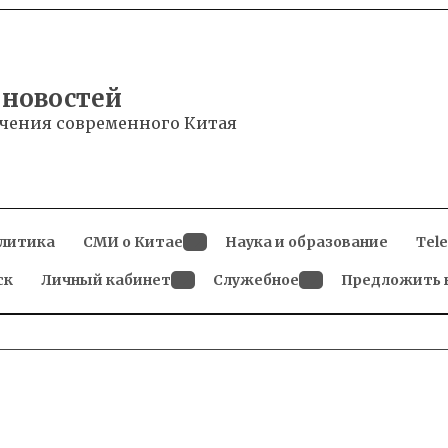
 новостей
чения современного Китая
литика
СМИ о Китае
Наука и образование
Tel
Open
ск
Личный кабинет
dropdown
Служебное
Предложить 
menu
Open
Open
dropdown
dropdown
menu
menu