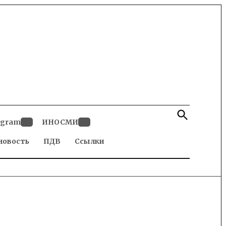
Open
Search
egram
ИНОСМИ
Open
Open
новость
dropdown
ПДВ
Ссылки
dropdown
menu
menu