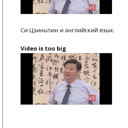
Си Цзиньпин и английский язык.
Video is too
big