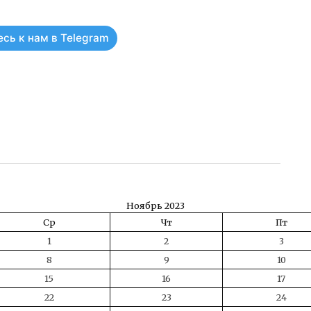
сь к нам в Telegram
ть
Ноябрь 2023
Ср
Чт
Пт
1
2
3
8
9
10
15
16
17
22
23
24