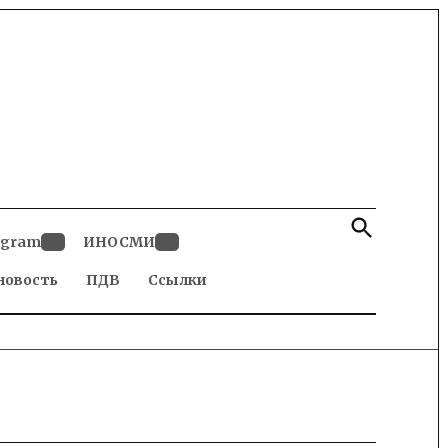
Open
Search
egram
ИНОСМИ
Open
Open
новость
dropdown
ПДВ
Ссылки
dropdown
menu
menu