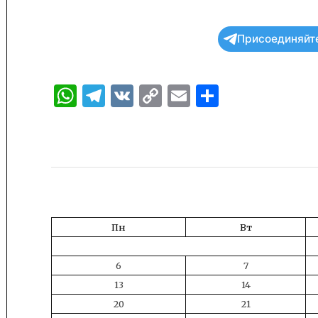
Присоединяйте
WhatsApp
Telegram
VK
Copy
Email
Отправи
Link
Пн
Вт
6
7
13
14
20
21