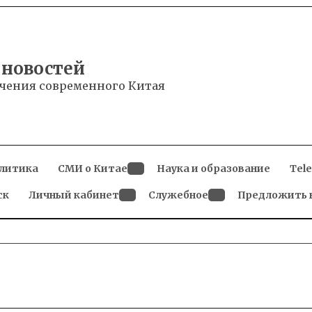
 новостей
чения современного Китая
литика
СМИ о Китае
Наука и образование
Tel
Open
ск
Личный кабинет
dropdown
Служебное
Предложить 
menu
Open
Open
dropdown
dropdown
menu
menu