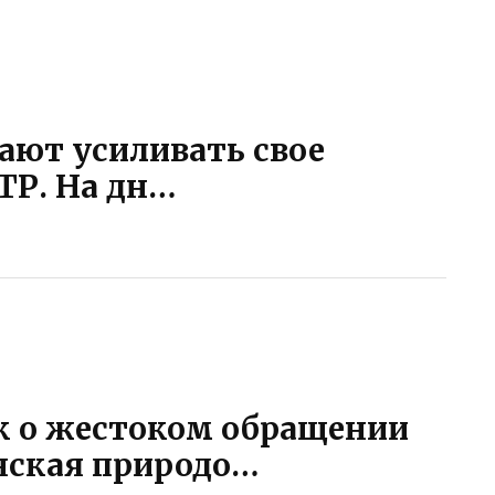
ют усиливать свое
ТР. На дн…
ск о жестоком обращении
нская природо…