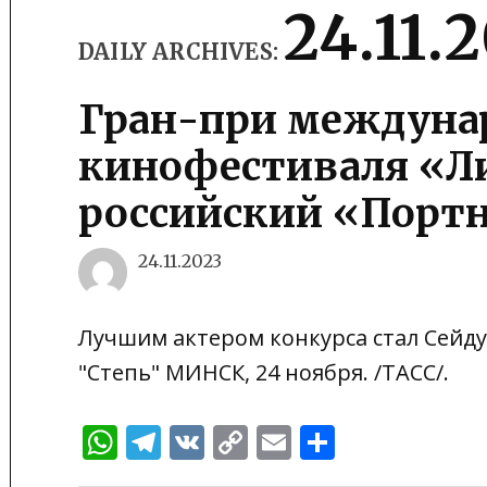
24.11.
DAILY ARCHIVES:
Гран-при междуна
кинофестиваля «Л
российский «Портн
24.11.2023
Лучшим актером конкурса стал Сейд
"Степь" МИНСК, 24 ноября. /ТАСС/.
WhatsApp
Telegram
VK
Copy
Email
Отправи
Link