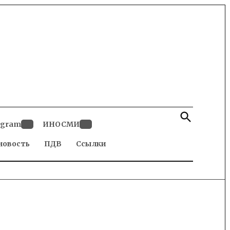
Open
Search
egram
ИНОСМИ
Open
Open
новость
dropdown
ПДВ
Ссылки
dropdown
menu
menu