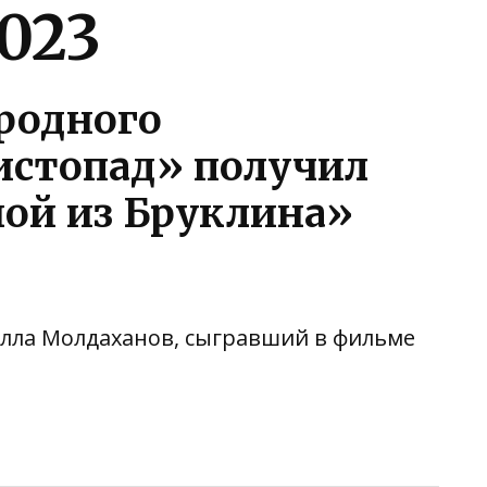
2023
родного
истопад» получил
ой из Бруклина»
улла Молдаханов, сыгравший в фильме
ть