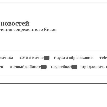
 новостей
чения современного Китая
литика
СМИ о Китае
Наука и образование
Tel
Open
ск
Личный кабинет
dropdown
Служебное
Предложить 
menu
Open
Open
dropdown
dropdown
menu
menu