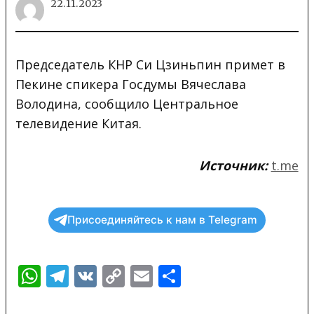
22.11.2023
Председатель КНР Си Цзиньпин примет в
Пекине спикера Госдумы Вячеслава
Володина, сообщило Центральное
телевидение Китая.
Источник:
t.me
Присоединяйтесь к нам в Telegram
WhatsApp
Telegram
VK
Copy
Email
Отправить
Link