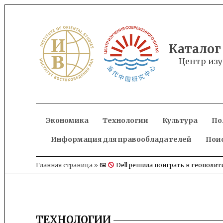
Skip
to
content
Каталог
Центр изу
Экономика
Технологии
Культура
По
Информация для правообладателей
Пои
Главная страница
»
🖼
Dell решила поиграть в геополит
ТЕХНОЛОГИИ