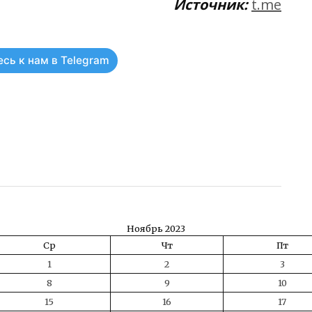
Источник:
t.me
сь к нам в Telegram
ть
Ноябрь 2023
Ср
Чт
Пт
1
2
3
8
9
10
15
16
17