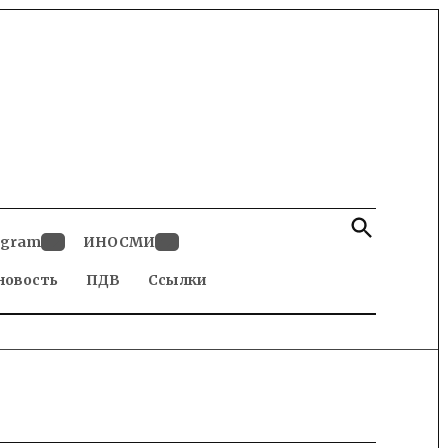
Open
Search
egram
ИНОСМИ
Open
Open
новость
dropdown
ПДВ
Ссылки
dropdown
menu
menu