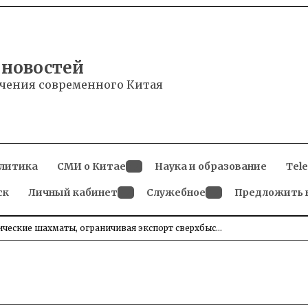
 новостей
чения современного Китая
литика
СМИ о Китае
Наука и образование
Tel
Open
ск
Личный кабинет
dropdown
Служебное
Предложить 
menu
Open
Open
dropdown
dropdown
menu
menu
ические шахматы, ограничивая экспорт сверхбыс…