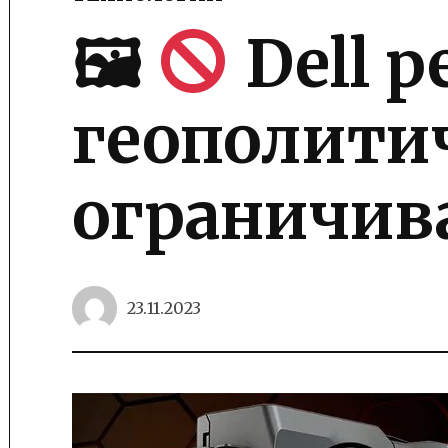
POSTED
IN
🖼
Dell р
геополити
ограничив
23.11.2023