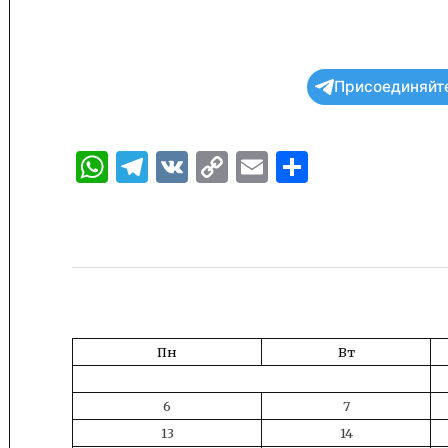
Присоединяйте
WhatsApp
Telegram
VK
Copy
Email
Отправи
Link
Пн
Вт
6
7
13
14