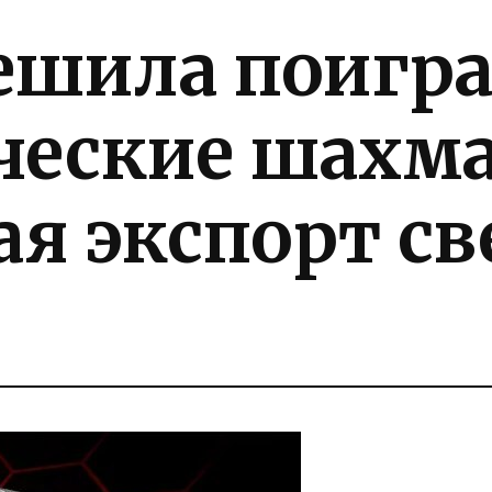
ешила поигра
ческие шахм
ая экспорт с