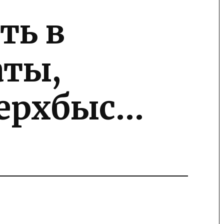
ть в
аты,
верхбыс…