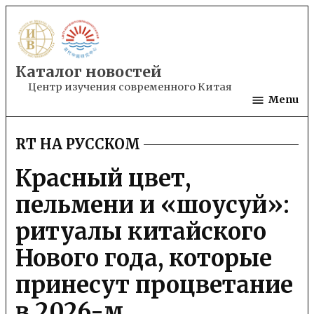
Skip
to
content
Каталог новостей
Центр изучения современного Китая
Menu
RT НА РУССКОМ
POSTED
IN
Красный цвет,
пельмени и «шоусуй»:
ритуалы китайского
Нового года, которые
принесут процветание
в 2026-м