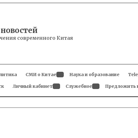
 новостей
чения современного Китая
литика
СМИ о Китае
Наука и образование
Tel
Open
ск
Личный кабинет
dropdown
Служебное
Предложить 
menu
Open
Open
dropdown
dropdown
menu
menu