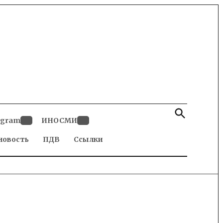
Open
Search
egram
ИНОСМИ
Open
Open
новость
dropdown
ПДВ
Ссылки
dropdown
menu
menu