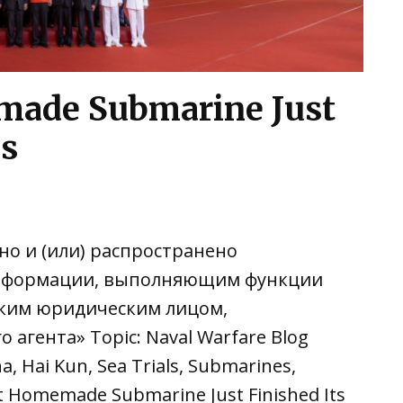
made Submarine Just
ls
но и (или) распространено
информации, выполняющим функции
йским юридическим лицом,
гента» Topic: Naval Warfare Blog
a, Hai Kun, Sea Trials, Submarines,
st Homemade Submarine Just Finished Its