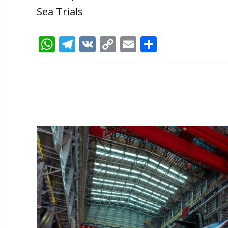
Sea Trials
WhatsApp
Telegram
VK
Copy
Email
Отправи
Link