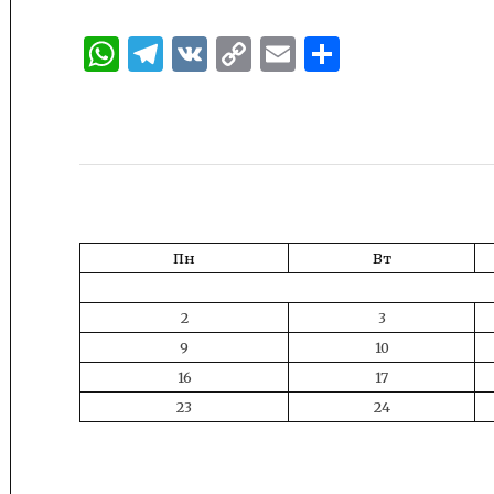
WhatsApp
Telegram
VK
Copy
Email
Отправи
Link
Пн
Вт
2
3
9
10
16
17
23
24