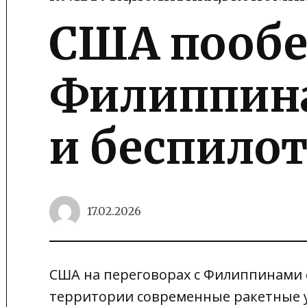
POSTED
IN
США пообе
Филиппина
и беспило
17.02.2026
США на переговорах с Филиппинами
территории современные ракетные 