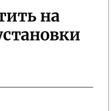
тить на
установки
ы