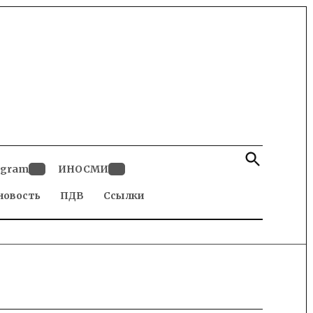
Open
Search
egram
ИНОСМИ
Open
Open
новость
dropdown
ПДВ
Ссылки
dropdown
menu
menu