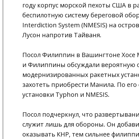
году корпус морской пехоты США в 
беспилотную систему береговой оборо
Interdiction System (NMESIS) на остр
Лусон напротив Тайваня.
Посол Филиппин в Вашингтоне Хосе М
и Филиппины обсуждали вероятную о
модернизированных ракетных устано
захотеть приобрести Манила. По его 
установки Typhon и NMESIS.
Посол подчеркнул, что развертыван
служит лишь для обороны. Он добави
оказывать КНР, тем сильнее филиппи