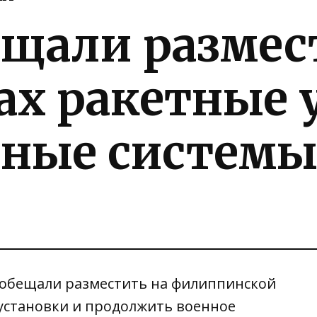
щали размес
х ракетные 
тные систем
 обещали разместить на филиппинской
установки и продолжить военное