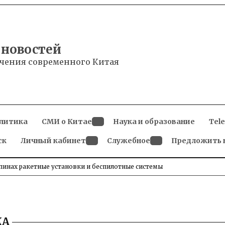
 новостей
чения современного Китая
литика
СМИ о Китае
Наука и образование
Tel
Open
ск
Личный кабинет
dropdown
Служебное
Предложить 
menu
Open
Open
dropdown
dropdown
menu
menu
инах ракетные установки и беспилотные системы
КА