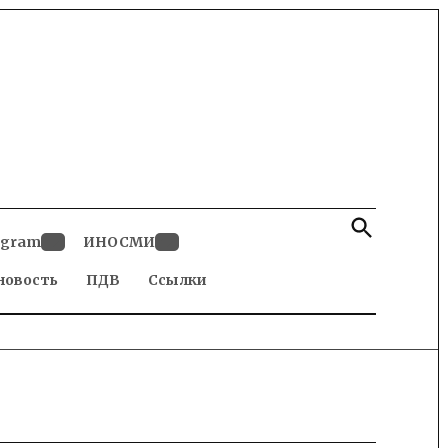
Open
Search
egram
ИНОСМИ
Open
Open
новость
dropdown
ПДВ
Ссылки
dropdown
menu
menu