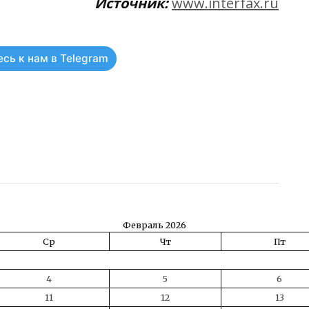
Источник:
www.interfax.ru
сь к нам в Telegram
ть
Февраль 2026
Ср
Чт
Пт
4
5
6
11
12
13