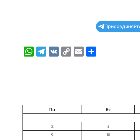
Присоединяйте
WhatsApp
Telegram
VK
Copy
Email
Отправи
Link
Пн
Вт
2
3
9
10