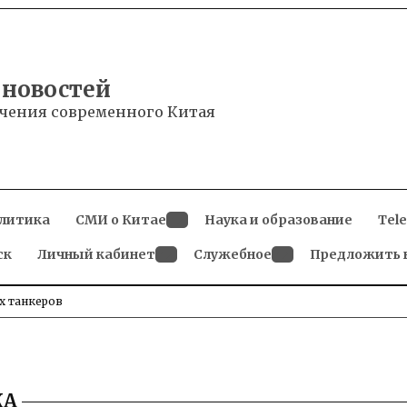
 новостей
чения современного Китая
литика
СМИ о Китае
Наука и образование
Tel
Open
ск
Личный кабинет
dropdown
Служебное
Предложить 
menu
Open
Open
dropdown
dropdown
menu
menu
х танкеров
КА