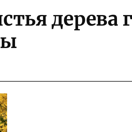
стья дерева 
мы