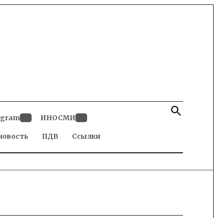
Open
Search
egram
ИНОСМИ
Open
Open
новость
dropdown
ПДВ
Ссылки
dropdown
menu
menu