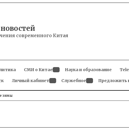
 новостей
чения современного Китая
литика
СМИ о Китае
Наука и образование
Tel
Open
ск
Личный кабинет
dropdown
Служебное
Предложить 
menu
Open
Open
dropdown
dropdown
menu
menu
ле зимы