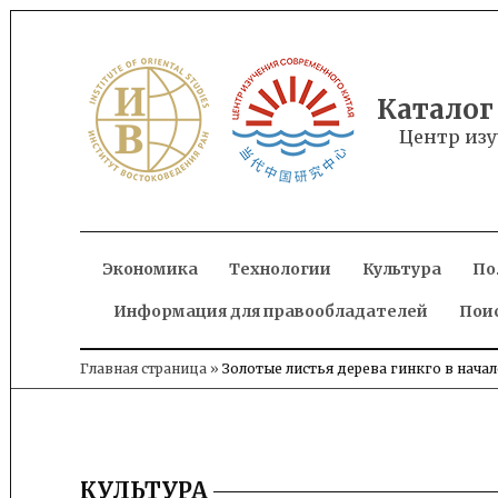
Skip
to
content
Каталог
Центр изу
Экономика
Технологии
Культура
По
Информация для правообладателей
Пои
Главная страница
»
Золотые листья дерева гинкго в нача
КУЛЬТУРА