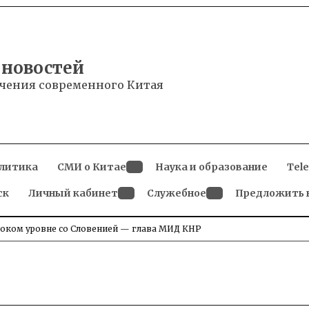
 новостей
чения современного Китая
литика
СМИ о Китае
Наука и образование
Tel
Open
ск
Личный кабинет
dropdown
Служебное
Предложить 
menu
Open
Open
dropdown
dropdown
menu
menu
соком уровне со Словенией — глава МИД КНР