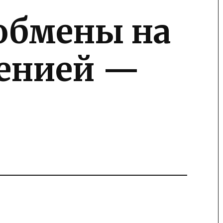
 обмены на
венией —