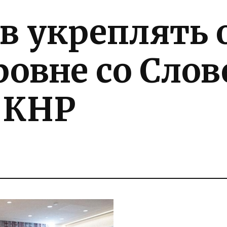
ов укреплять
ровне со Сло
 КНР