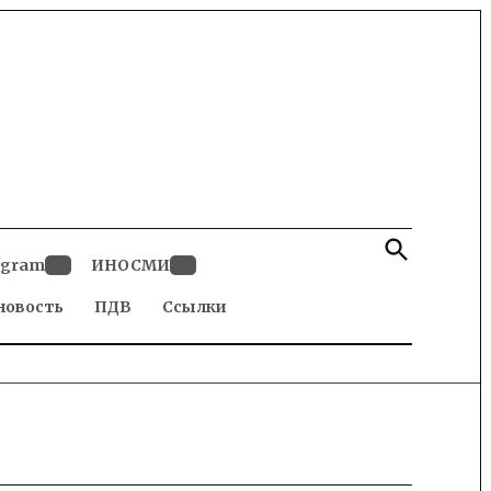
Open
Search
egram
ИНОСМИ
Open
Open
новость
dropdown
ПДВ
Ссылки
dropdown
menu
menu