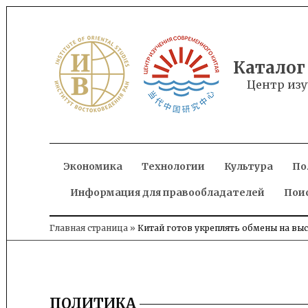
Skip
to
content
Каталог
Центр изу
Экономика
Технологии
Культура
По
Информация для правообладателей
Пои
Главная страница
»
Китай готов укреплять обмены на вы
ПОЛИТИКА