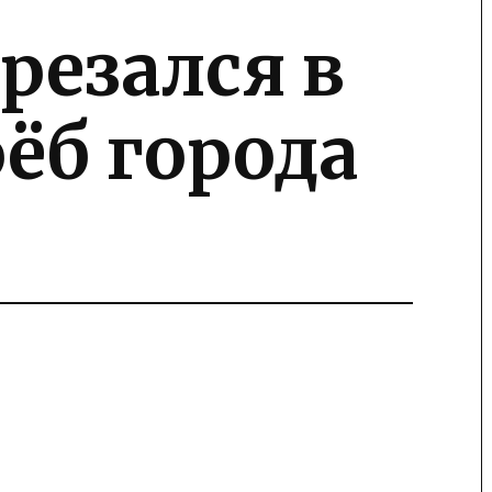
резался в
ёб города