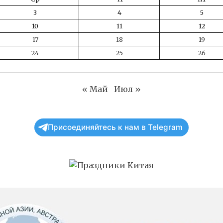
3
4
5
10
11
12
17
18
19
24
25
26
« Май
Июл »
Присоединяйтесь к нам в Telegram