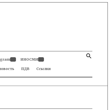
Open
Search
egram
ИНОСМИ
Open
Open
новость
dropdown
ПДВ
Ссылки
dropdown
menu
menu