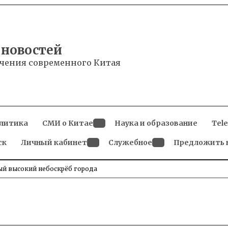
 новостей
чения современного Китая
литика
СМИ о Китае
Наука и образование
Tel
Open
ск
Личный кабинет
dropdown
Служебное
Предложить 
menu
Open
Open
dropdown
dropdown
menu
menu
мый высокий небоскрёб города