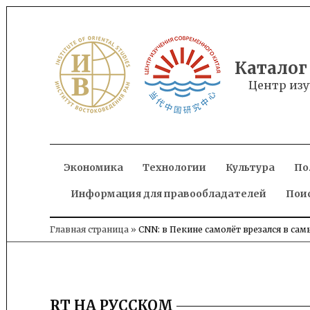
Skip
to
content
Каталог
Центр изу
Экономика
Технологии
Культура
По
Информация для правообладателей
Пои
Главная страница
»
CNN: в Пекине самолёт врезался в са
RT НА РУССКОМ