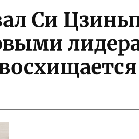
вал Си Цзинь
выми лидер
восхищается