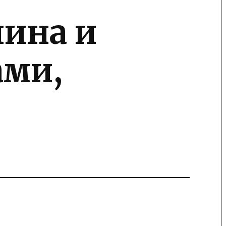
пина и
ами,