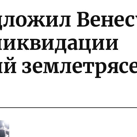
дложил Венес
ликвидации
ий землетряс