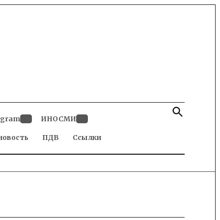
Open
Search
egram
ИНОСМИ
Open
Open
новость
dropdown
ПДВ
Ссылки
dropdown
menu
menu