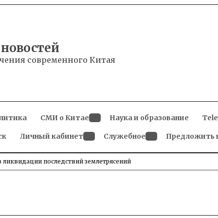
 новостей
чения современного Китая
литика
СМИ о Китае
Наука и образование
Tel
Open
ск
Личный кабинет
dropdown
Служебное
Предложить 
menu
Open
Open
dropdown
dropdown
menu
menu
 ликвидации последствий землетрясений