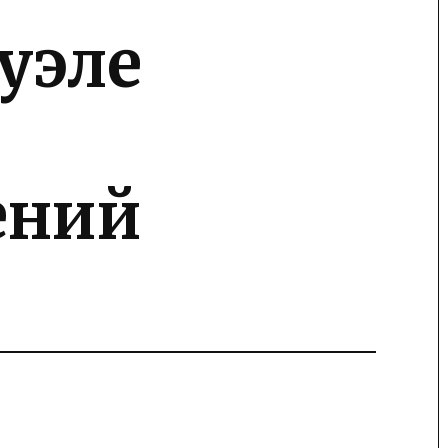
уэле
ений