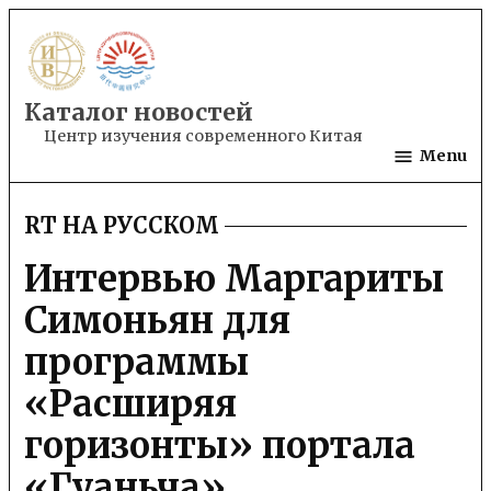
Skip
to
content
Каталог новостей
Центр изучения современного Китая
Menu
RT НА РУССКОМ
POSTED
IN
Интервью Маргариты
Симоньян для
программы
«Расширяя
горизонты» портала
«Гуаньча»