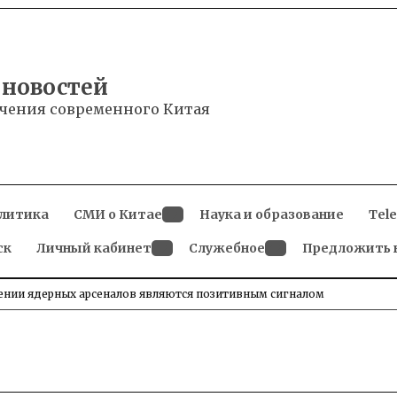
 новостей
чения современного Китая
литика
СМИ о Китае
Наука и образование
Tel
Open
ск
Личный кабинет
dropdown
Служебное
Предложить 
menu
Open
Open
dropdown
dropdown
menu
menu
щении ядерных арсеналов являются позитивным сигналом