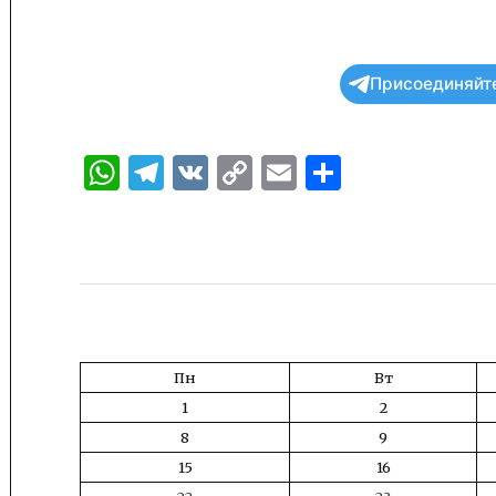
Присоединяйте
WhatsApp
Telegram
VK
Copy
Email
Отправи
Link
Пн
Вт
1
2
8
9
15
16