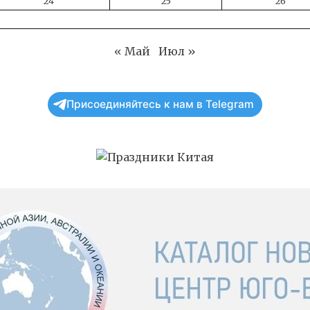
24
25
26
« Май
Июл »
Присоединяйтесь к нам в Telegram