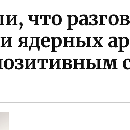
ли, что разго
и ядерных ар
позитивным 