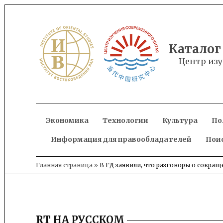
Skip
to
content
Каталог
Центр изу
Экономика
Технологии
Культура
По
Информация для правообладателей
Пои
Главная страница
»
В ГД заявили, что разговоры о сокра
RT НА РУССКОМ