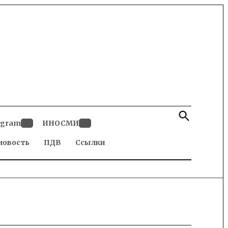
Open
Search
egram
ИНОСМИ
Open
Open
новость
dropdown
ПДВ
Ссылки
dropdown
menu
menu