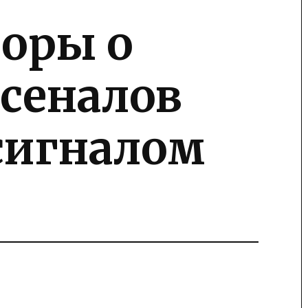
воры о
сеналов
сигналом