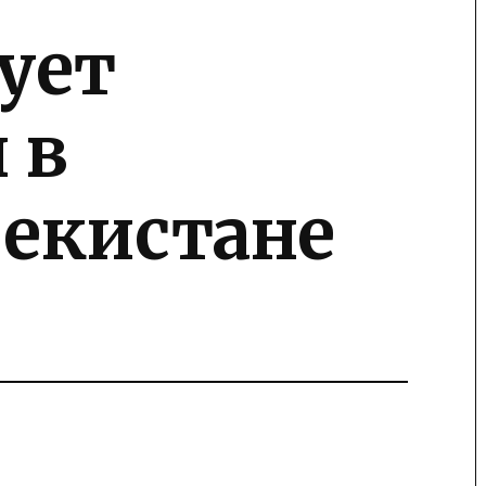
ует
 в
бекистане