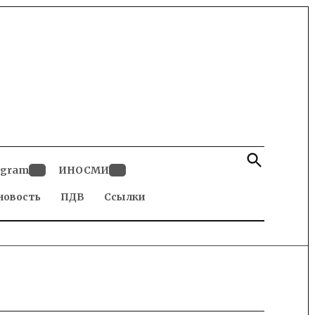
Open
Search
egram
ИНОСМИ
Open
Open
новость
dropdown
ПДВ
Ссылки
dropdown
menu
menu