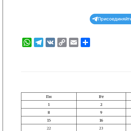
Присоединяйте
WhatsApp
Telegram
VK
Copy
Email
Отправи
Link
Пн
Вт
1
2
8
9
15
16
22
23