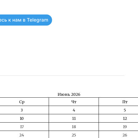
сь к нам в Telegram
ть
Июнь 2026
Ср
Чт
Пт
3
4
5
10
11
12
17
18
19
24
25
26