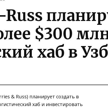
s-Russ планир
лее $300 млн
кий хаб в Уз
ies & Russ) планирует создать в
огистический хаб и инвестировать