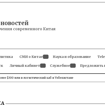
 новостей
чения современного Китая
литика
СМИ о Китае
Наука и образование
Tel
Open
ск
Личный кабинет
dropdown
Служебное
Предложить 
menu
Open
Open
dropdown
dropdown
menu
menu
олее $300 млн в логистический хаб в Узбекистане
КА