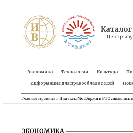
Skip
to
content
Каталог
Центр изу
Экономика
Технологии
Культура
По
Информация для правообладателей
Пои
Главная страница
»
Индексы МосБиржи и РТС снизились на
ЭКОНОМИКА