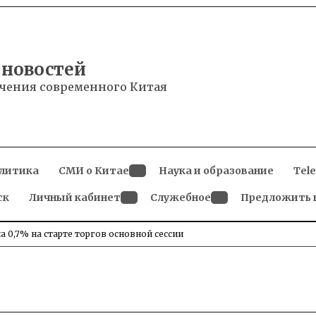
 новостей
чения современного Китая
литика
СМИ о Китае
Наука и образование
Tel
Open
ск
Личный кабинет
dropdown
Служебное
Предложить 
menu
Open
Open
dropdown
dropdown
menu
menu
 0,7% на старте торгов основной сессии