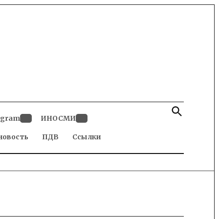
Open
Search
egram
ИНОСМИ
Open
Open
новость
dropdown
ПДВ
Ссылки
dropdown
menu
menu