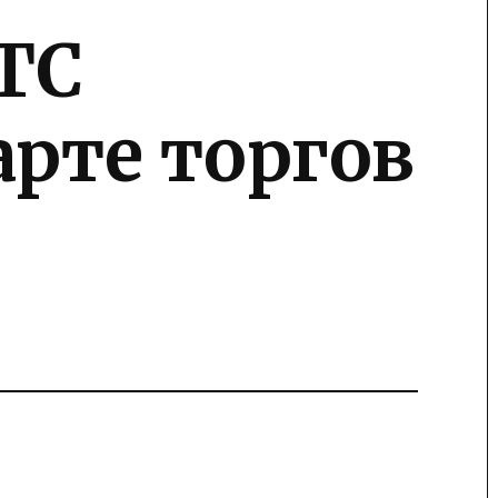
ТС
арте торгов