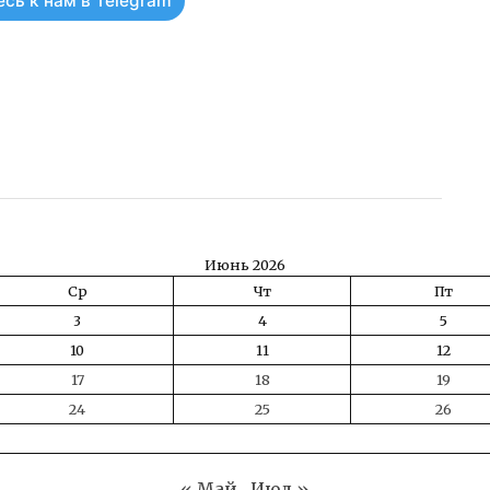
сь к нам в Telegram
ть
Июнь 2026
Ср
Чт
Пт
3
4
5
10
11
12
17
18
19
24
25
26
« Май
Июл »