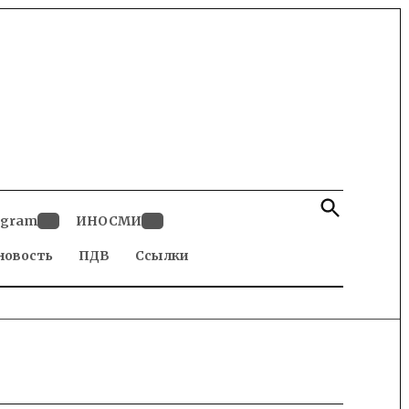
Open
Search
egram
ИНОСМИ
Open
Open
новость
dropdown
ПДВ
Ссылки
dropdown
menu
menu