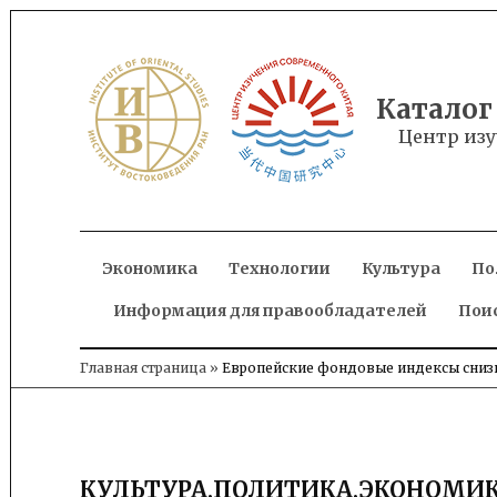
Skip
to
content
Каталог
Центр изу
Экономика
Технологии
Культура
По
Информация для правообладателей
Пои
Главная страница
»
Европейские фондовые индексы снизи
КУЛЬТУРА
,
ПОЛИТИКА
,
ЭКОНОМИ