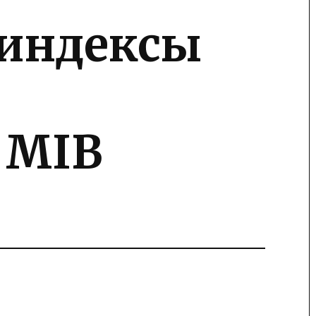
 индексы
 MIB