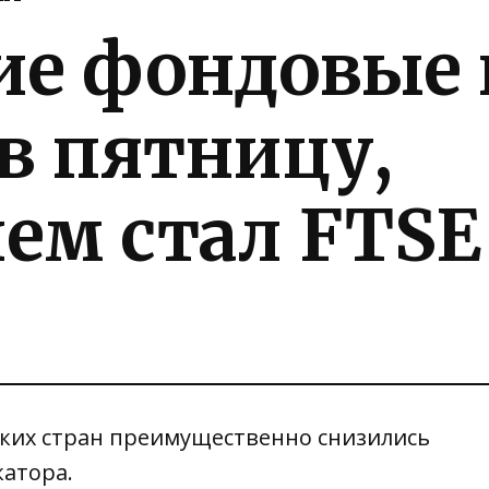
ие фондовые
в пятницу,
ем стал FTSE
ких стран преимущественно снизились
катора
.