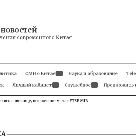
 новостей
чения современного Китая
литика
СМИ о Китае
Наука и образование
Tel
Open
ск
Личный кабинет
dropdown
Служебное
Предложить 
menu
Open
Open
dropdown
dropdown
menu
menu
лись в пятницу, исключением стал FTSE MIB
КА