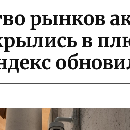
во рынков а
крылись в пл
ндекс обнови