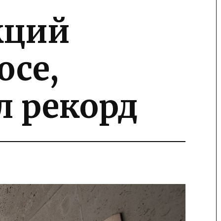
кций
юсе,
л рекорд