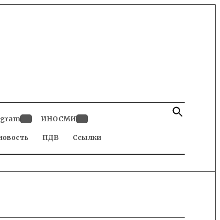
Open
Search
egram
ИНОСМИ
Open
Open
новость
dropdown
ПДВ
Ссылки
dropdown
menu
menu