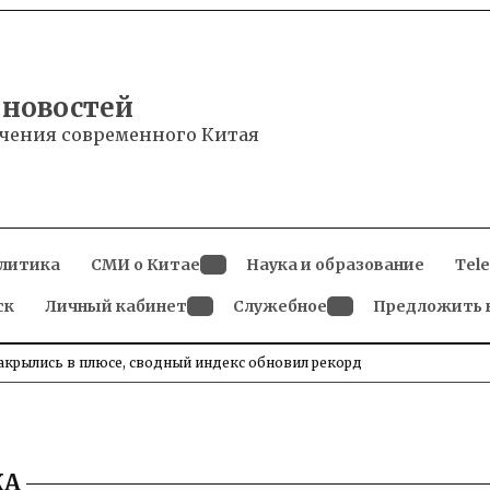
 новостей
чения современного Китая
литика
СМИ о Китае
Наука и образование
Tel
Open
ск
Личный кабинет
dropdown
Служебное
Предложить 
menu
Open
Open
dropdown
dropdown
menu
menu
крылись в плюсе, сводный индекс обновил рекорд
КА