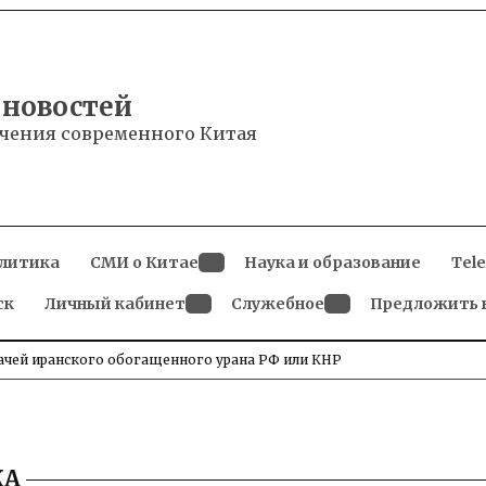
 новостей
чения современного Китая
литика
СМИ о Китае
Наука и образование
Tel
Open
ск
Личный кабинет
dropdown
Служебное
Предложить 
menu
Open
Open
dropdown
dropdown
menu
menu
дачей иранского обогащенного урана РФ или КНР
КА