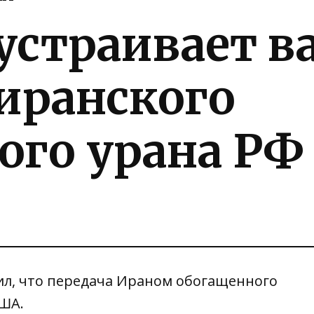
устраивает в
иранского
ого урана РФ
л, что передача Ираном обогащенного
США.