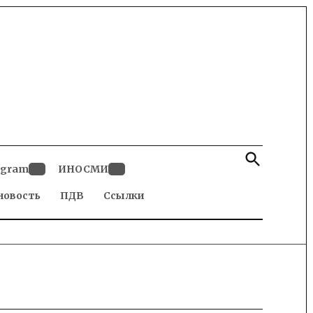
Open
Search
egram
ИНОСМИ
Open
Open
новость
dropdown
ПДВ
Ссылки
dropdown
menu
menu