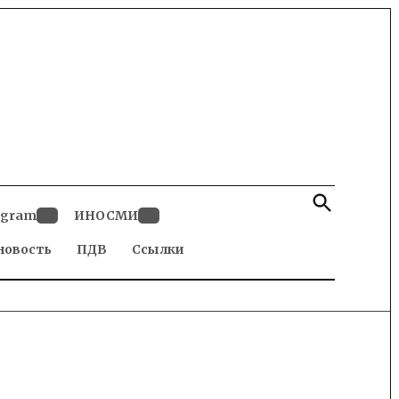
Open
Search
egram
ИНОСМИ
Open
Open
новость
dropdown
ПДВ
Ссылки
dropdown
menu
menu