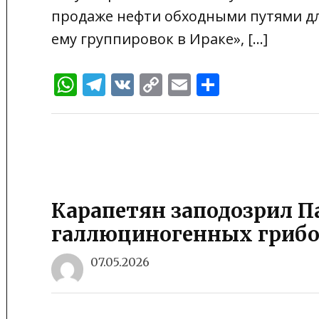
продаже нефти обходными путями дл
ему группировок в Ираке», […]
WhatsApp
Telegram
VK
Copy
Email
Отправи
Link
Карапетян заподозрил П
галлюциногенных гриб
07.05.2026