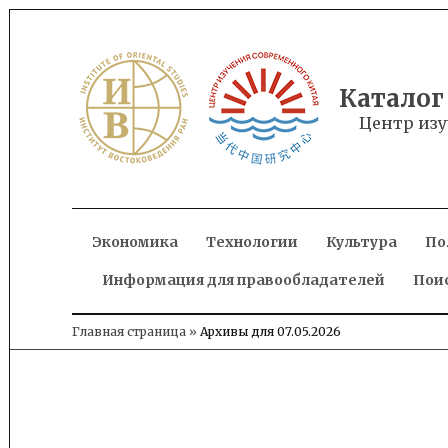
Skip
to
content
Каталог
Центр изу
Экономика
Технологии
Культура
По
Информация для правообладателей
Пои
Главная страница
»
Архивы для 07.05.2026