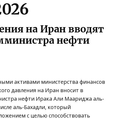
2026
ения на Иран вводят
амминистра нефти
жными активами министерства финансов
кого давления на Иран вносит в
нистра нефти Ирака Али Маариджа аль-
числе аль-Бахадли, который
ложением с целью способствовать