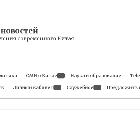
 новостей
чения современного Китая
литика
СМИ о Китае
Наука и образование
Tel
Open
ск
Личный кабинет
dropdown
Служебное
Предложить 
menu
Open
Open
dropdown
dropdown
menu
menu