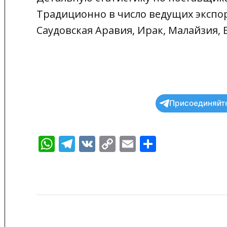
Традиционно в число ведущих экспор
Саудовская Аравия, Ирак, Малайзия, 
Присоединяйте
WhatsApp
Telegram
VK
Copy
Email
Отправи
Link