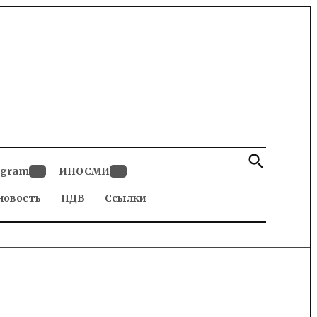
Open
Search
egram
ИНОСМИ
Open
Open
новость
dropdown
ПДВ
Ссылки
dropdown
menu
menu