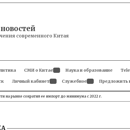
 новостей
чения современного Китая
литика
СМИ о Китае
Наука и образование
Tel
Open
ск
Личный кабинет
dropdown
Служебное
Предложить 
menu
Open
Open
dropdown
dropdown
menu
menu
и на рынке сократил ее импорт до минимума с 2022 г.
КА