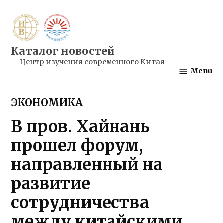
Skip
to
content
Каталог новостей
Центр изучения современного Китая
Menu
ЭКОНОМИКА
POSTED
IN
В пров. Хайнань
прошел форум,
направленный на
развитие
сотрудничества
между китайскими