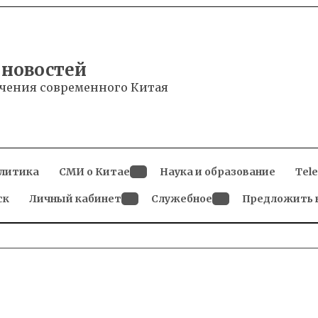
 новостей
чения современного Китая
литика
СМИ о Китае
Наука и образование
Tel
Open
ск
Личный кабинет
dropdown
Служебное
Предложить 
menu
Open
Open
dropdown
dropdown
menu
menu