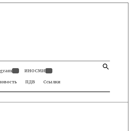
Open
Search
egram
ИНОСМИ
Open
Open
новость
dropdown
ПДВ
Ссылки
dropdown
menu
menu