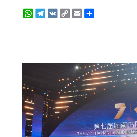
WhatsApp
Telegram
VK
Copy
Email
Отправи
Link