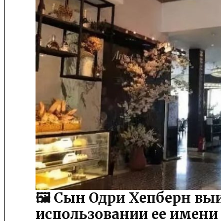
🖼 Сын Одри Хепберн вы
использовании ее имени 