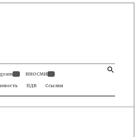
Open
Search
egram
ИНОСМИ
Open
Open
новость
dropdown
ПДВ
Ссылки
dropdown
menu
menu