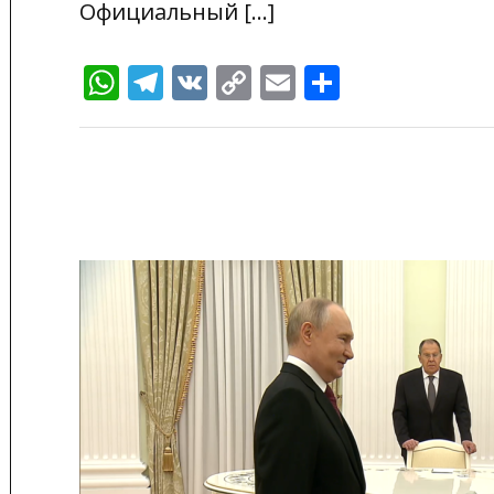
Официальный […]
WhatsApp
Telegram
VK
Copy
Email
Отправи
Link