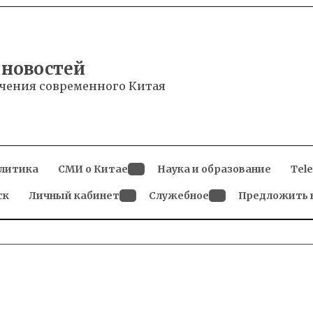
 новостей
чения современного Китая
литика
СМИ о Китае
Наука и образование
Tel
Open
ск
Личный кабинет
dropdown
Служебное
Предложить 
menu
Open
Open
dropdown
dropdown
menu
menu