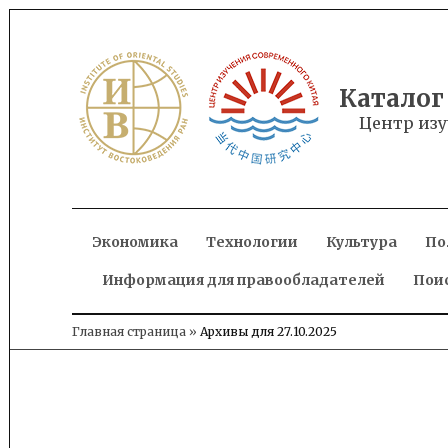
Skip
to
content
Каталог
Центр изу
Экономика
Технологии
Культура
По
Информация для правообладателей
Пои
Главная страница
»
Архивы для 27.10.2025