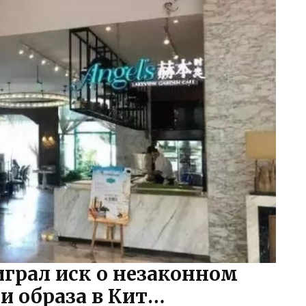
играл иск о незаконном
и образа в Кит…