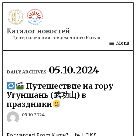
Skip
to
content
Каталог новостей
Центр изучения современного Китая
Menu
05.10.2024
DAILY ARCHIVES:
Путешествие на гору
Угуншань (武功山) в
праздники
05.10.2024
Forwarded From Китай Life | ЭКД