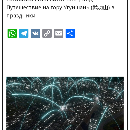
Путешествие на гору Угуншань (武功山) в
праздники
WhatsApp
Telegram
VK
Copy
Email
Отправить
Link