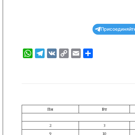
Присоединяйте
WhatsApp
Telegram
VK
Copy
Email
Отправи
Link
Пн
Вт
2
3
9
10