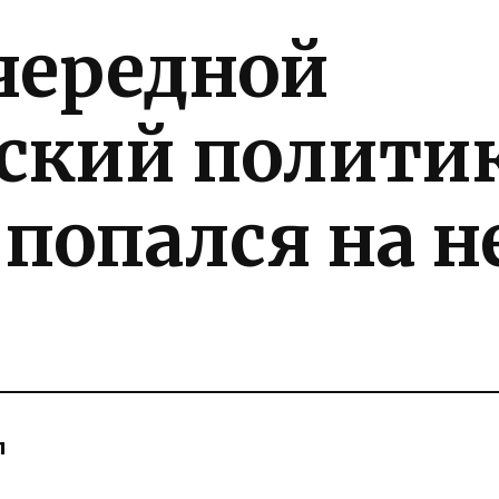
чередной
ский политик
 попался на 
л