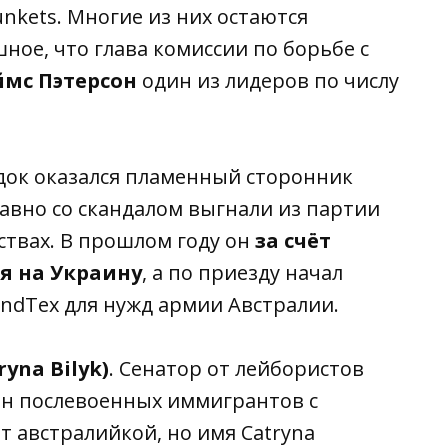
nkets. Многие из них остаются
ое, что глава комиссии по борьбе с
мс Пэтерсон
один из лидеров по числу
ок оказался пламенный сторонник
едавно со скандалом выгнали из партии
ствах. В прошлом году он
за счёт
я на Украину
, а по приезду начал
ndTex для нужд армии Австралии.
yna Bilyk)
. Сенатор от лейбористов
сын послевоенных иммигрантов с
т австралийкой, но имя Сatryna