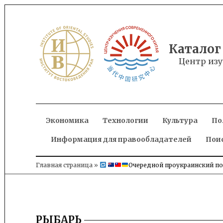
Skip
to
content
Каталог
Центр изу
Экономика
Технологии
Культура
По
Информация для правообладателей
Пои
Главная страница
»
Очередной проукраинский пол
РЫБАРЬ