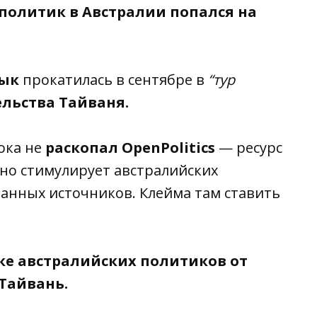
политик в Австралии попался на
лык
прокатилась в сентябре в
“тур
ельства Тайваня.
ока не
раскопал
OpenPolitics
— ресурс
но стимулирует австралийских
ранных источников. Клейма там ставить
ке австралийских политиков от
Тайвань.