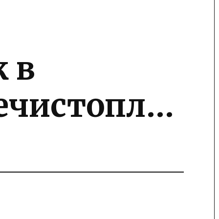
 в
нечистопл…