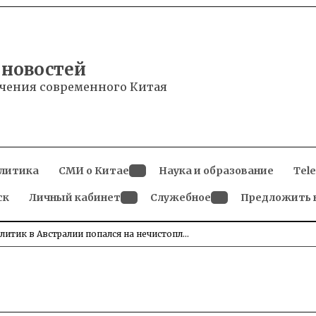
 новостей
чения современного Китая
литика
СМИ о Китае
Наука и образование
Tel
Open
ск
Личный кабинет
dropdown
Служебное
Предложить 
menu
Open
Open
dropdown
dropdown
menu
menu
итик в Австралии попался на нечистопл…