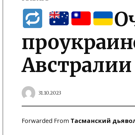
POSTED
IN
О
проукраин
Австралии
31.10.2023
Forwarded From
Тасманский дьяво