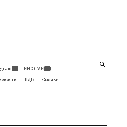
Open
Search
egram
ИНОСМИ
Open
Open
новость
dropdown
ПДВ
Ссылки
dropdown
menu
menu