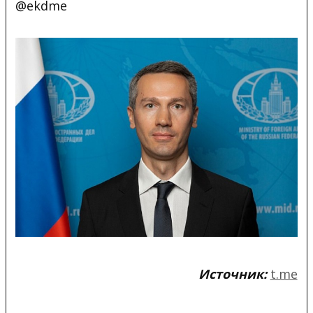
@ekdme
Источник:
t.me