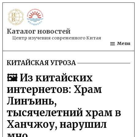
Skip
to
content
Каталог новостей
Центр изучения современного Китая
Menu
КИТАЙСКАЯ УГРОЗА
POSTED
IN
🖼 Из китайских
интернетов: Храм
Линъинь,
тысячелетний храм в
Ханчжоу, нарушил
мно…