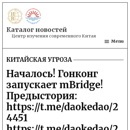
Skip
to
content
Каталог новостей
Центр изучения современного Китая
Menu
КИТАЙСКАЯ УГРОЗА
POSTED
IN
Началось! Гонконг
запускает mBridge!
Предыстория:
https://t.me/daokedao/2
4451
https://t.me/daokedao/2