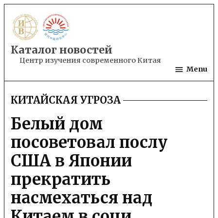
Skip
to
content
Каталог новостей
Центр изучения современного Китая
Menu
КИТАЙСКАЯ УГРОЗА
POSTED
IN
Белый дом
посоветовал послу
США в Японии
прекратить
насмехаться над
Китаем в соци…