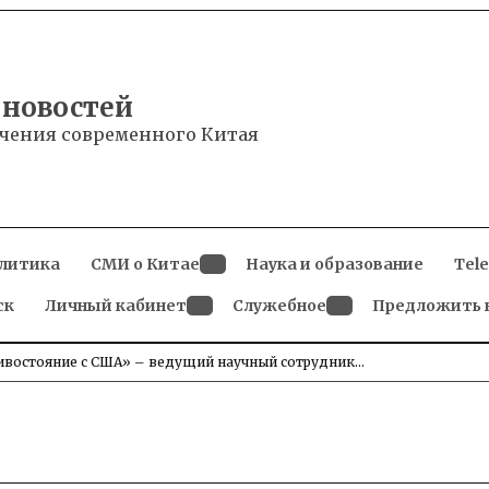
 новостей
чения современного Китая
литика
СМИ о Китае
Наука и образование
Tel
Open
ск
Личный кабинет
dropdown
Служебное
Предложить 
menu
Open
Open
dropdown
dropdown
menu
menu
тивостояние с США» – ведущий научный сотрудник…