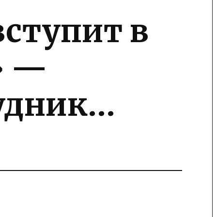
вступит в
» —
удник…