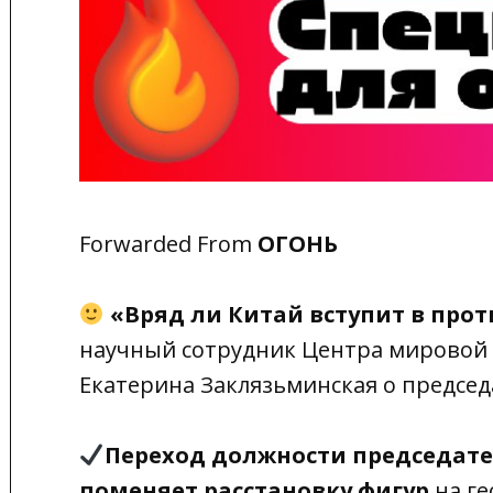
Forwarded From
ОГОНЬ
«Вряд ли Китай вступит в про
научный сотрудник Центра мировой 
Екатерина Заклязьминская о председ
Переход должности председате
поменяет расстановку фигур
на ге