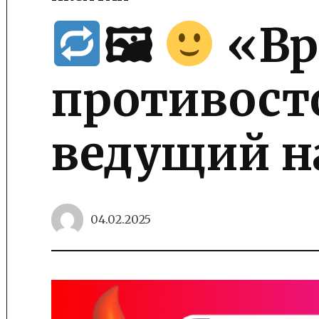
POSTED
IN
🖼
«Вр
противост
ведущий н
04.02.2025