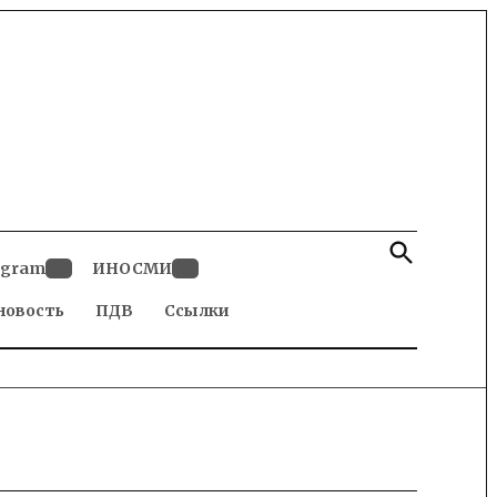
Open
Search
egram
ИНОСМИ
Open
Open
новость
dropdown
ПДВ
Ссылки
dropdown
menu
menu