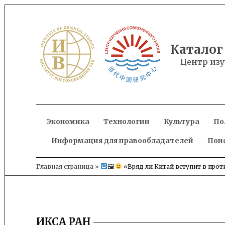
Skip
to
content
Каталог
Центр изу
Экономика
Технологии
Культура
По
Информация для правообладателей
Пои
Главная страница
»
🖼
«Вряд ли Китай вступит в про
ИКСА РАН