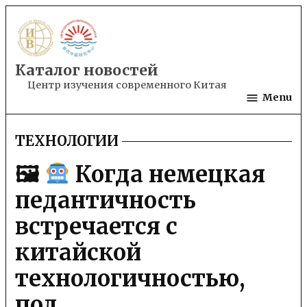
Skip
to
content
Каталог новостей
Центр изучения современного Китая
Menu
ТЕХНОЛОГИИ
POSTED
IN
🖼
Когда немецкая
педантичность
встречается с
китайской
технологичностью,
пол…