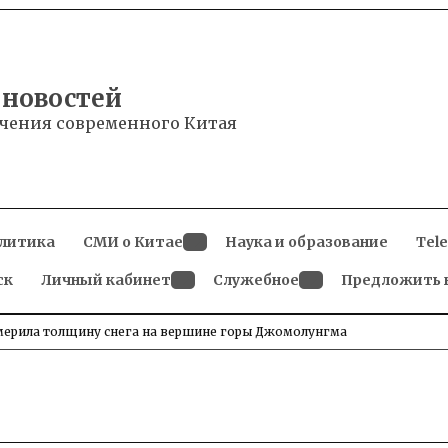
 новостей
чения современного Китая
литика
СМИ о Китае
Наука и образование
Tel
Open
ск
Личный кабинет
dropdown
Служебное
Предложить 
menu
Open
Open
dropdown
dropdown
menu
menu
мерила толщину снега на вершине горы Джомолунгма