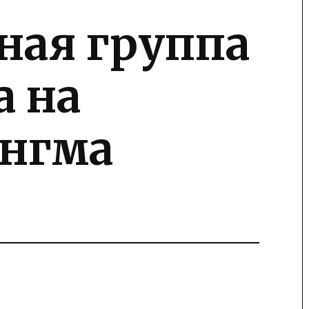
ная группа
а на
нгма