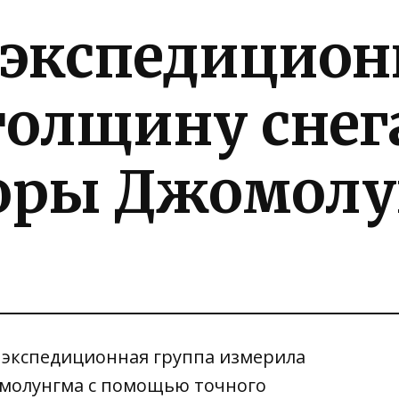
 экспедицион
толщину снег
оры Джомолу
я экспедиционная группа измерила
омолунгма с помощью точного