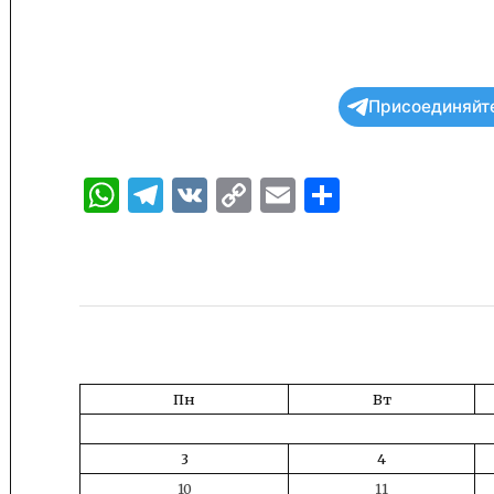
Присоединяйте
WhatsApp
Telegram
VK
Copy
Email
Отправи
Link
Пн
Вт
3
4
10
11