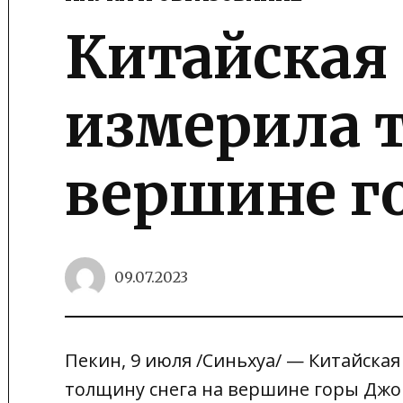
POSTED
IN
Китайская
измерила 
вершине г
09.07.2023
Пекин, 9 июля /Синьхуа/ — Китайска
толщину снега на вершине горы Дж