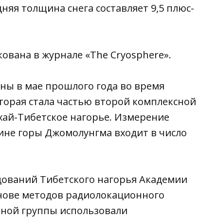
дняя толщина снега составляет 9,5 плюс-
ована в журнале «The Cryosphere».
ы в мае прошлого года во время
торая стала частью второй комплексной
хай-Тибетское нагорье. Измерение
не горы Джомолунгма входит в число
дований Тибетского нагорья Академии
основе методов радиолокационного
ной группы использовали