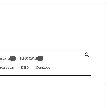
Open
Search
egram
ИНОСМИ
Open
Open
новость
dropdown
ПДВ
Ссылки
dropdown
menu
menu