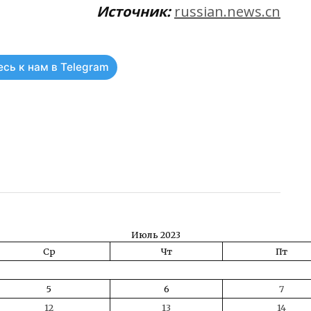
Источник:
russian.news.cn
сь к нам в Telegram
ть
Июль 2023
Ср
Чт
Пт
5
6
7
12
13
14