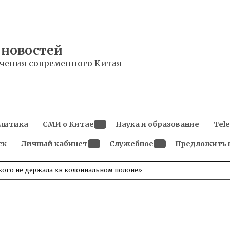
 новостей
чения современного Китая
литика
СМИ о Китае
Наука и образование
Tel
Open
ск
Личный кабинет
dropdown
Служебное
Предложить 
menu
Open
Open
dropdown
dropdown
menu
menu
икого не держала «в колониальном полоне»