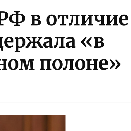
РФ в отличие
держала «в
ном полоне»