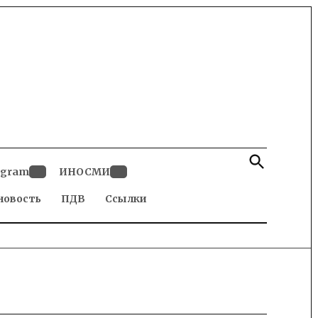
Open
Search
egram
ИНОСМИ
Open
Open
новость
dropdown
ПДВ
Ссылки
dropdown
menu
menu