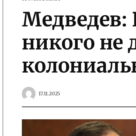
POSTED
IN
Медведев: 
никого не 
колониаль
17.11.2025