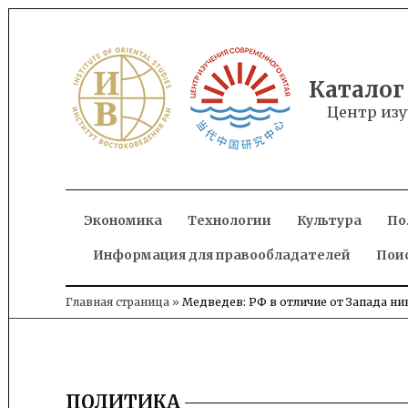
Skip
to
content
Каталог
Центр изу
Экономика
Технологии
Культура
По
Информация для правообладателей
Пои
Главная страница
»
Медведев: РФ в отличие от Запада н
ПОЛИТИКА