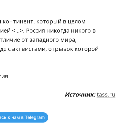
 континент, который в целом
ией <…>. Россия никогда никого в
тличие от западного мира,
еде с актвистами, отрывок которой
сия
Источник:
tass.ru
сь к нам в Telegram