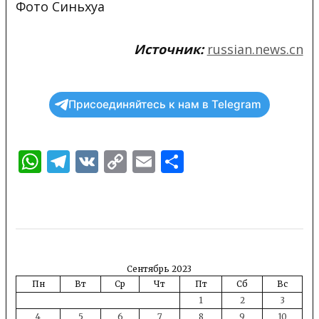
Фото Синьхуа
Источник:
russian.news.cn
Присоединяйтесь к нам в Telegram
WhatsApp
Telegram
VK
Copy
Email
Отправить
Link
Сентябрь 2023
Пн
Вт
Ср
Чт
Пт
Сб
Вс
1
2
3
4
5
6
7
8
9
10