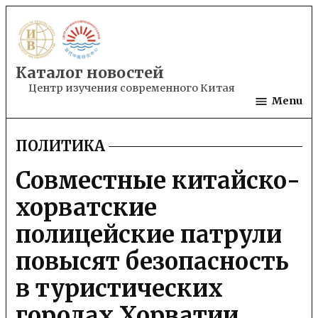
Skip
to
content
Каталог новостей
Центр изучения современного Китая
Menu
ПОЛИТИКА
POSTED
IN
Совместные китайско-
хорватские
полицейские патрули
повысят безопасность
в туристических
городах Хорватии