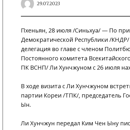
29.07.2023
Пхеньян, 28 июля /Синьхуа/ — По п
Демократической Республики /КНДР/
делегация во главе с членом Политб
Постоянного комитета Всекитайского
ПК ВСНП/ Ли Хунчжуном с 26 июля на
В ходе визита с Ли Хунчжуном встре
партии Кореи /ТПК/, председатель Г
Ын.
Ли Хунчжун передал Ким Чен Ыну пи