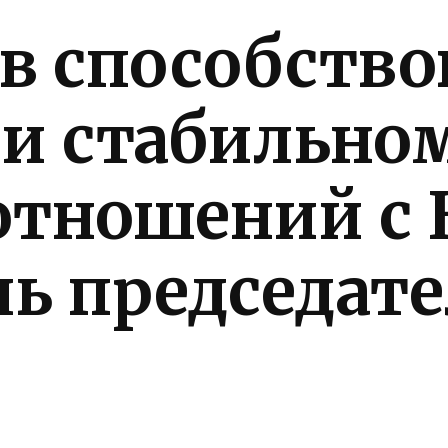
в способство
 и стабильно
отношений с
ль председат