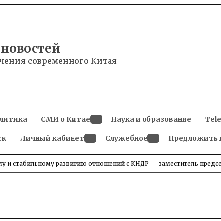
 новостей
чения современного Китая
литика
СМИ о Китае
Наука и образование
Tel
Open
ск
Личный кабинет
dropdown
Служебное
Предложить 
menu
Open
Open
dropdown
dropdown
menu
menu
му и стабильному развитию отношений с КНДР — заместитель предс