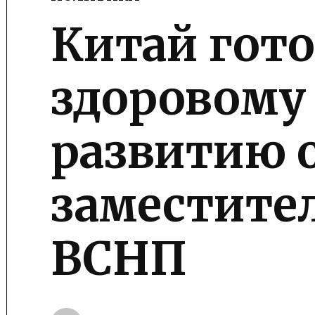
POSTED
IN
Китай гото
здоровому
развитию 
заместите
ВСНП