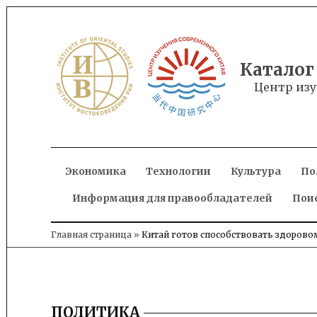
Skip
to
content
Каталог
Центр изу
Экономика
Технологии
Культура
По
Информация для правообладателей
Пои
Главная страница
»
Китай готов способствовать здорово
ПОЛИТИКА