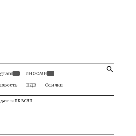
Open
Search
egram
ИНОСМИ
Open
Open
новость
dropdown
ПДВ
Ссылки
dropdown
menu
menu
едателя ПК ВСНП