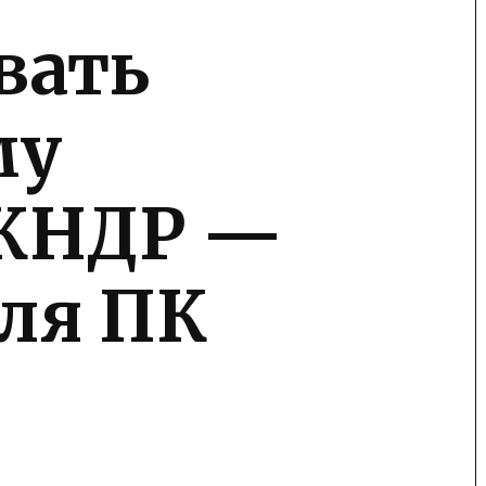
вать
му
 КНДР —
еля ПК