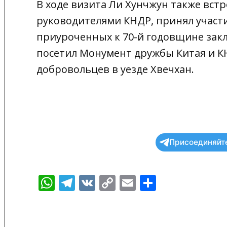
В ходе визита Ли Хунчжун также встр
руководителями КНДР, принял участ
приуроченных к 70-й годовщине зак
посетил Монумент дружбы Китая и К
добровольцев в уезде Хвечхан.
Присоединяйте
WhatsApp
Telegram
VK
Copy
Email
Отправи
Link